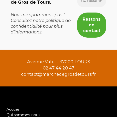
de Gros de Tours.
Nous ne spammons pas !
Consultez notre
politique de
confidentialité
pour plus
d’informations.
Avenue Vatel - 37000 TOURS
02 47 44 20 47
contact@marchedegrosdetours.fr
Accueil
Qui sommes-nous