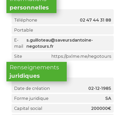
personnelles
Téléphone
02 47 44 31 88
Portable
E-
s.guilloteau@saveursdantoine-
mail
negotours.fr
Site
https://pxlme.me/negotours
Renseignements
juridiques
Date de création
02-12-1985
Forme juridique
SA
Capital social
200000€